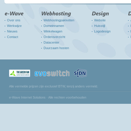
Over ons
Webhostingpakketten
Website
Werkwijze
Domeinnamen
Huisstijl
Nieuws
Winkelwagen
Logodesign
Contact
Orderoverzicht
Datacenter
Duurzaam hosten
Alle vermelde prijzen zijn exclusief BTW, tenzij anders vermeld.
e-Wave Internet Solutions · Alle rechten voorbehouden