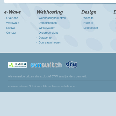
Over ons
Webhostingpakketten
Website
Werkwijze
Domeinnamen
Huisstijl
Nieuws
Winkelwagen
Logodesign
Contact
Orderoverzicht
Datacenter
Duurzaam hosten
Alle vermelde prijzen zijn exclusief BTW, tenzij anders vermeld.
e-Wave Internet Solutions · Alle rechten voorbehouden