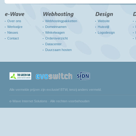
Over ons
Webhostingpakketten
Website
Werkwijze
Domeinnamen
Huisstijl
Nieuws
Winkelwagen
Logodesign
Contact
Orderoverzicht
Datacenter
Duurzaam hosten
Alle vermelde prijzen zijn exclusief BTW, tenzij anders vermeld.
e-Wave Internet Solutions · Alle rechten voorbehouden